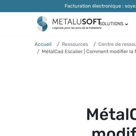
Facturation électronique : soy
SOLUTIONS
Métal
Modu
Accueil
Ressources
Centre de resso
Serru
MétalCad Escalier | Comment modifier la 
Menui
Métal
modif