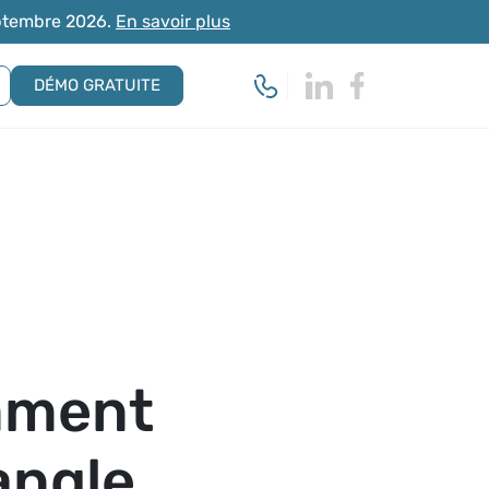
eptembre 2026.
En savoir plus
DÉMO GRATUITE
cte
de formation
Matériel requis
omment
angle