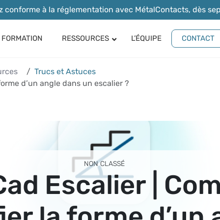
ez conforme à la réglementation avec MétalContacts, dès s
FORMATION
RESSOURCES
L’ÉQUIPE
CONTACT
lier
Archite
les automatiques
urces
Trucs et Astuces
rerie
Centre 
forme d’un angle dans un escalier ?
serie
Fonctions générales
Portails
Escaliers
Clôtures
Garde-corps
Menuiseries
NON CLASSÉ
Cad Escalier | C
ier la forme d’un 